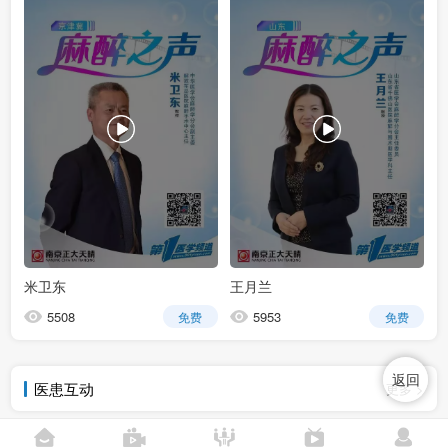
米卫东
王月兰
5508
5953
免费
免费
返回
医患互动
更多 >