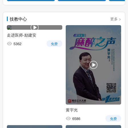
技教中心
更多 >
走进医师-励建安
5362
免费
黄宇光
6586
免费